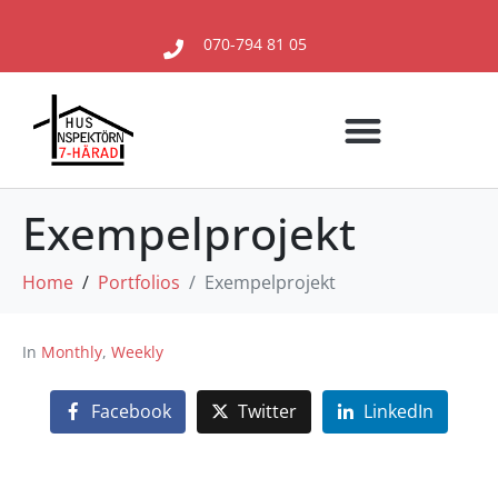
070-794 81 05
Exempelprojekt
Home
Portfolios
Exempelprojekt
In
Monthly
,
Weekly
Facebook
Twitter
LinkedIn